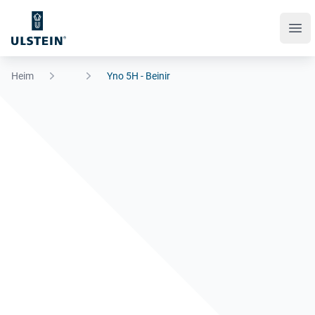
Ope
Heim
Yno 5H - Beinir