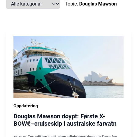
Topic:
Douglas Mawson
Oppdatering
Douglas Mawson døypt: Første X-
BOW®-cruiseskip i australske farvatn
Aurora Expeditions sitt ekspedisjonscruiseskip
Douglas