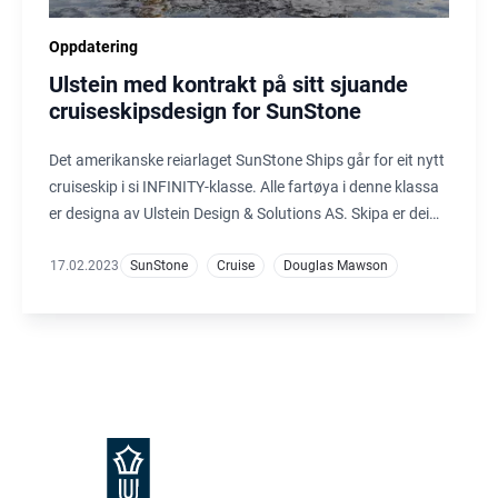
Oppdatering
Ulstein med kontrakt på sitt sjuande
cruiseskipsdesign for SunStone
Det amerikanske reiarlaget SunStone Ships går for eit nytt
cruiseskip i si INFINITY-klasse. Alle fartøya i denne klassa
er designa av Ulstein Design & Solutions AS. Skipa er dei
første som tok i bruk X-BOW-designet i cruiseindustrien,
noko som både passasjerar og mannskap er svært nøgde
17.02.2023
SunStone
Cruise
Douglas Mawson
med.
Footer