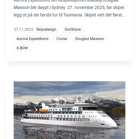
Mawson
blir døypt i Sydney 27. november 2025, før skipet
legg ut på sin første tur til Tasmania. Skipet vert det første
cruiseskipet med Ulstein sitt X-BOW®-design som skal
operere i australske farvatn. Skrogforma er langt meir enn
27.11.2025
Skipsdesign
SunStone
eit visuelt kjenneteikn, det er eit gjennombrot innan
Aurora Expeditions
Cruise
Douglas Mawson
maritimt ingeniørarbeid.
X-BOW