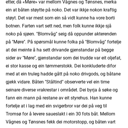
etter, då «Møre» var mellom Vågnes og Tønsnes, merka
ein at båten støytte på noko. Det var ikkje nokon kraftig
støyt. Det var mest som ein så vidt kunne ha vore borti
botnen. Farten vart sett ned, men folk kunne ikkje sjå
noko på sjøen. "Blomvåg" seig då oppunder akterenden
på "Møre". På spørsmål kunne folka på "Blomvåg" fortelje
at dei meinte å ha sett drivande gjenstandar på begge
sider av "Møre", gjenstandar som dei trudde var eit oljefat,
ei stor kasse og ein tømmerstokk. Dei konkluderte difor
med at ein truleg hadde gått på noko drivgods, og båtane
gjekk vidare. Båten "Ståltind" observerte vel ein time
seinare diverse vrakrestar i området. Dei byrja å søke og
fann ein mann på restane av eit styrehus. Han kunne
fortelje at i lag med ein svigerbror var dei på veg til
Tromsø for å levere saueslakt i ein 30 fots båt. Mellom
Vågnes og Tønsnes fekk dei motorstopp, og båten vart