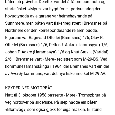
båten på prøvetur. Deretter var det å få om bord nota og
starte fisket. «Møre» var bygd for eit partsreiarlag der
hovudtyngda av eigarane var heimehøyrande på
Sunnmøre, men båten vart fiskeriregistrert i Bremsnes på
Nordmøre der den korresponderande reiaren budde.
Eigarane var Ragnvald Otterlei (Bremsnes) 1/6, Olav R.
Otterlei (Bremsnes) 1/6, Petter J. Aakre (Haramsøya) 1/6,
Johan P. Aakre (Haramsøya) 1/6 og Knut Sævik (Vartdal)
2/6. I Bremsnes vart «Møre» registrert som M-29-BS. Ved
kommunesamanslåinga i 1964, der Bremsnes vart ein del
av Averøy kommune, vart det nye fiskerimerket M-29-AV.
KØYRER NED MOTORBÅT
Natt til 3. oktober 1958 passerte «Møre» Tromsøbrua på
veg nordover på sildefiske. På slep hadde ein båten
«Blomvåg», som også gjekk for eiga maskin. Ei stund