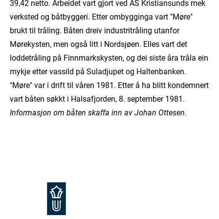
39,42 netto. Arbeidet vart gjort ved AS Kristiansunds mek
verksted og båtbyggeri. Etter ombygginga vart "Møre"
brukt til tråling. Båten dreiv industritråling utanfor
Mørekysten, men også litt i Nordsjøen. Elles vart det
loddetråling på Finnmarkskysten, og dei siste åra tråla ein
mykje etter vassild på Suladjupet og Haltenbanken.
"Møre" var i drift til våren 1981. Etter å ha blitt kondemnert
vart båten søkkt i Halsafjorden, 8. september 1981.
Informasjon om båten skaffa inn av Johan Ottesen.
Footer