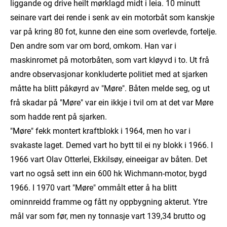
liggande og drive heilt mørklagd midt i leia. 10 minutt
seinare vart dei rende i senk av ein motorbåt som kanskje
var på kring 80 fot, kunne den eine som overlevde, fortelje.
Den andre som var om bord, omkom. Han var i
maskinromet på motorbåten, som vart kløyvd i to. Ut frå
andre observasjonar konkluderte politiet med at sjarken
måtte ha blitt påkøyrd av "Møre". Båten melde seg, og ut
frå skadar på "Møre" var ein ikkje i tvil om at det var Møre
som hadde rent på sjarken.
"Møre" fekk montert kraftblokk i 1964, men ho var i
svakaste laget. Demed vart ho bytt til ei ny blokk i 1966. I
1966 vart Olav Otterlei, Ekkilsøy, eineeigar av båten. Det
vart no også sett inn ein 600 hk Wichmann-motor, bygd
1966. I 1970 vart "Møre" ommålt etter å ha blitt
ominnreidd framme og fått ny oppbygning akterut. Ytre
mål var som før, men ny tonnasje vart 139,34 brutto og